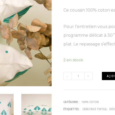
Ce coussin 100% coton es
Pour l’entretien vous p
programme délicat à 30˚C
plat. Le repassage s’effec
2 en stock
AJO
QUANTITÉ
DE
CATÉGORIE :
100% COTON
POIS
ÉTIQUETTES :
CRÉATRICE TEXTILE
,
DÉC