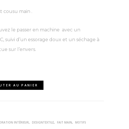
t cousu main .
ouvez le passer en machine avec un
, suivi d’un essorage doux et un séchage à
tue sur l’envers.
UTER AU PANIER
ORATION INTÉRIEUR
,
DESIGNTEXTILE
,
FAIT MAIN
,
MOTIFS