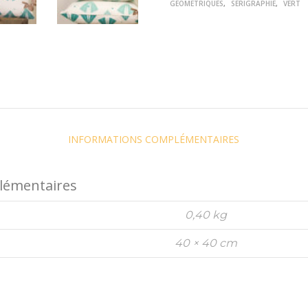
GEOMETRIQUES
,
SERIGRAPHIE
,
VERT
ET
TRIANGLES
VERT.
INFORMATIONS COMPLÉMENTAIRES
lémentaires
0,40 kg
40 × 40 cm